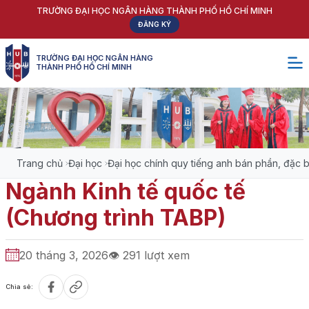
TRƯỜNG ĐẠI HỌC NGÂN HÀNG THÀNH PHỐ HỒ CHÍ MINH
ĐĂNG KÝ
TRƯỜNG ĐẠI HỌC NGÂN HÀNG
THÀNH PHỐ HỒ CHÍ MINH
NGÀNH KINH TẾ QUỐC TẾ
(CHƯƠNG TRÌNH TABP)
Trang chủ
Đại học
Đại học chính quy tiếng anh bán phần, đặc b
Ngành Kinh tế quốc tế
(Chương trình TABP)
20 tháng 3, 2026
👁
291
lượt xem
Chia sẻ: