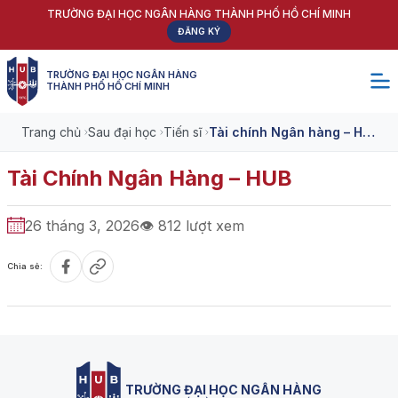
TRƯỜNG ĐẠI HỌC NGÂN HÀNG THÀNH PHỐ HỒ CHÍ MINH
ĐĂNG KÝ
TRƯỜNG ĐẠI HỌC NGÂN HÀNG
THÀNH PHỐ HỒ CHÍ MINH
Trang chủ
Sau đại học
Tiến sĩ
Tài chính Ngân hàng – HUB
Tài Chính Ngân Hàng – HUB
26 tháng 3, 2026
👁
812
lượt xem
Chia sẻ:
TRƯỜNG ĐẠI HỌC NGÂN HÀNG