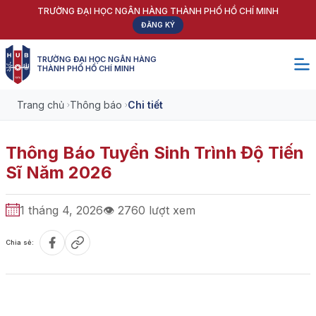
TRƯỜNG ĐẠI HỌC NGÂN HÀNG THÀNH PHỐ HỒ CHÍ MINH
ĐĂNG KÝ
TRƯỜNG ĐẠI HỌC NGÂN HÀNG
THÀNH PHỐ HỒ CHÍ MINH
Trang chủ
Thông báo
Chi tiết
Thông Báo Tuyển Sinh Trình Độ Tiến
Sĩ Năm 2026
1 tháng 4, 2026
👁
2760
lượt xem
Chia sẻ: