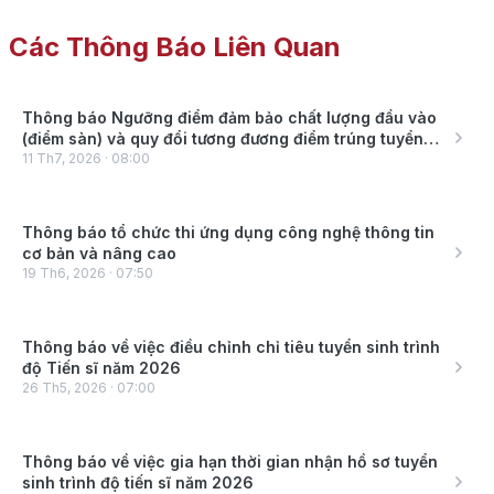
Các Thông Báo Liên Quan
Thông báo Ngưỡng điểm đảm bảo chất lượng đầu vào
(điểm sàn) và quy đổi tương đương điểm trúng tuyển
giữa các phương thức, tổ hợp môn xét tuyển đại học
11
Th7
,
2026
·
08:00
chính quy năm 2026 của Trường Đại học Ngân hàng
TP. Hồ Chí Minh
Thông báo tổ chức thi ứng dụng công nghệ thông tin
cơ bản và nâng cao
19
Th6
,
2026
·
07:50
Thông báo về việc điều chỉnh chỉ tiêu tuyển sinh trình
độ Tiến sĩ năm 2026
26
Th5
,
2026
·
07:00
Thông báo về việc gia hạn thời gian nhận hồ sơ tuyển
sinh trình độ tiến sĩ năm 2026